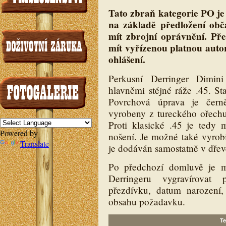
Tato zbraň kategorie PO je 
na základě předložení ob
mít zbrojní oprávnění. P
mít vyřízenou platnou autor
ohlášení.
Perkusní Derringer Dimin
hlavněmi stéjné ráže .45. S
Povrchová úprava je čern
vyrobeny z tureckého ořechu
Proti klasické .45 je tedy 
Powered by
nošení. Je možné také vyrobi
Translate
je dodáván samostatně v dřev
Po předchozí domluvě je m
Derringeru vygravírovat 
přezdívku, datum narození, 
obsahu požadavku.
Te