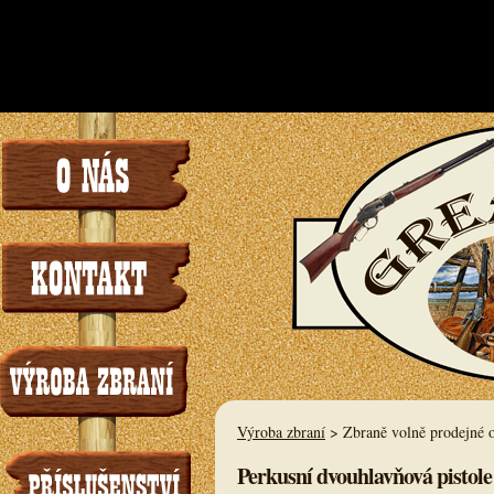
/www/sites/4/sit
instead in
l
Výroba zbraní
> Zbraně volně prodejné od
Perkusní dvouhlavňová pistol