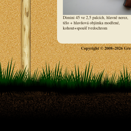
Dimini 45 ve 2,5 palcích, hlavně nerez,
tělo + hlavňová objímka modřené,
kohout+spoušť tvrdochrom
Copyright © 2008–2026 Great