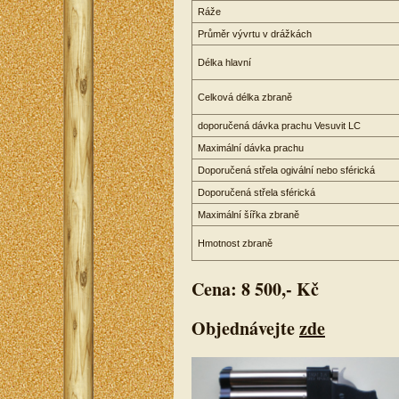
Ráže
Průměr vývrtu v drážkách
Délka hlavní
Celková délka zbraně
doporučená dávka prachu Vesuvit LC
Maximální dávka prachu
Doporučená střela ogivální nebo sférická
Doporučená střela sférická
Maximální šířka zbraně
Hmotnost zbraně
Cena: 8 500,- Kč
Objednávejte
zde